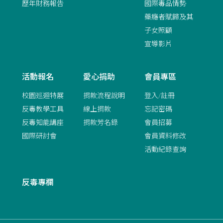
歷年財務報告
國際毒品情勢
藥癮者賦歸及其
子女照顧
宣導影片
活動報名
愛心捐助
會員專區
校園巡迴特展
捐款流程說明
登入/註冊
反毒教學工具
線上捐款
忘記密碼
反毒知能講座
捐款芳名錄
會員招募
國際研討會
會員資料修改
活動紀錄查詢
反毒專欄