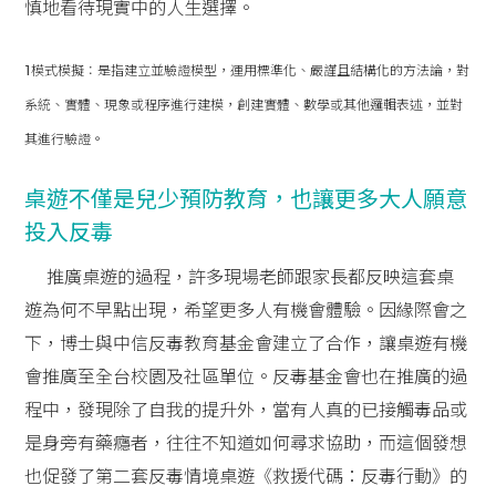
慎地看待現實中的人生選擇。
1
模式模擬：是指建立並驗證模型，運用標準化、嚴謹且結構化的方法論，對
系統、實體、現象或程序進行建模，創建實體、數學或其他邏輯表述，並對
其進行驗證。
桌遊不僅是兒少預防教育，也讓更多大人願意
投入反毒
推廣桌遊的過程，許多現場老師跟家長都反映這套桌
遊為何不早點出現，希望更多人有機會體驗。因緣際會之
下，博士與中信反毒教育基金會建立了合作，讓桌遊有機
會推廣至全台校園及社區單位。反毒基金會也在推廣的過
程中，發現除了自我的提升外，當有人真的已接觸毒品或
是身旁有藥癮者，往往不知道如何尋求協助，而這個發想
也促發了第二套反毒情境桌遊《救援代碼：反毒行動》的