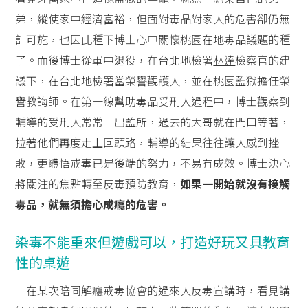
弟，縱使家中經濟富裕，但面對毒品對家人的危害卻仍無
計可施，也因此種下博士心中關懷桃園在地毒品議題的種
子。而後博士從軍中退役，在台北地檢署
林達
檢察官的建
議下，在台北地檢署當榮譽觀護人，並在桃園監獄擔任榮
譽教誨師。在第一線幫助毒品受刑人過程中，博士觀察到
輔導的受刑人常常一出監所，過去的大哥就在門口等著，
拉著他們再度走上回頭路，輔導的結果往往讓人感到挫
敗，更體悟戒毒已是後端的努力，不易有成效。博士決心
將關注的焦點轉至反毒預防教育，
如果一開始就沒有接觸
毒品，就無須擔心成癮的危害。
染毒不能重來但遊戲可以，打造好玩又具教育
性的桌遊
在某次陪同解癮戒毒協會的過來人反毒宣講時，看見講