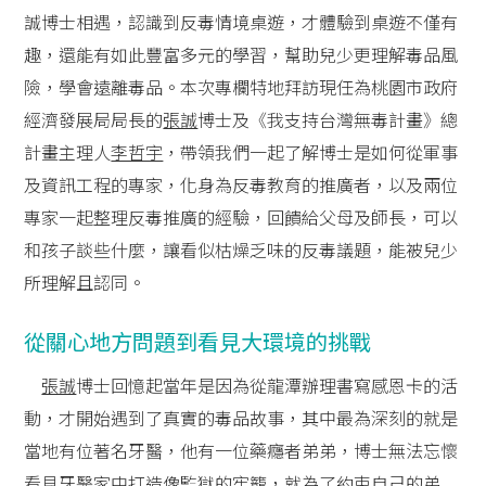
誠博士相遇，認識到反毒情境桌遊，才體驗到桌遊不僅有
趣，還能有如此豐富多元的學習，幫助兒少更理解毒品風
險，學會遠離毒品。本次專欄特地拜訪現任為桃園市政府
經濟發展局局長的
張誠
博士及《我支持台灣無毒計畫》總
計畫主理人
李哲宇
，帶領我們一起了解博士是如何從軍事
及資訊工程的專家，化身為反毒教育的推廣者，以及兩位
專家一起整理反毒推廣的經驗，回饋給父母及師長，可以
和孩子談些什麼，讓看似枯燥乏味的反毒議題，能被兒少
所理解且認同。
從關心地方問題到看見大環境的挑戰
張誠
博士回憶起當年是因為從龍潭辦理書寫感恩卡的活
動，才開始遇到了真實的毒品故事，其中最為深刻的就是
當地有位著名牙醫，他有一位藥癮者弟弟，博士無法忘懷
看見牙醫家中打造像監獄的牢籠，就為了約束自己的弟