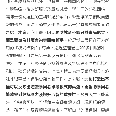
師分享親身經歷以外，也藉由一些簡單的動作，讓在場學
生體驗吸毒後的舒服以及暈眩感受，學生們的熱烈回應，
讓博士發現過往的宣講都過於單向，缺乏讓孩子們親自體
驗的機會。同時，過來人也提起毒品一定有讓成癮者喜歡
之處，才會走向上癮。
因此預防教育不該只談毒品危害，
而是要從為什麼會染毒開始著手
。於是博士發揮在軍方所
用的『模式模擬
1
』專業，透過整理過往200多個服務個
案的紀錄，打造出第一套反毒情境桌遊《遠離毒品陷
阱》，並花一年多時間尋找藥癮者及專家等不同角色進行
測試，確認遊戲符合染毒情境。博士表示要讓遊戲具有趣
味性很容易，但能否兼具教育性才是挑戰，最後
打造出不
僅可以反映出遊戲參與者思考模式的桌遊，更幫助參與者
能體會到紓解壓力及提升心智的重要性。
吸毒人生不能重
來，但遊戲可以，希望藉由桌遊會讓人想一玩再玩的優
勢，孩子們在反覆體驗遊戲後，了解自己的價值觀，更謹