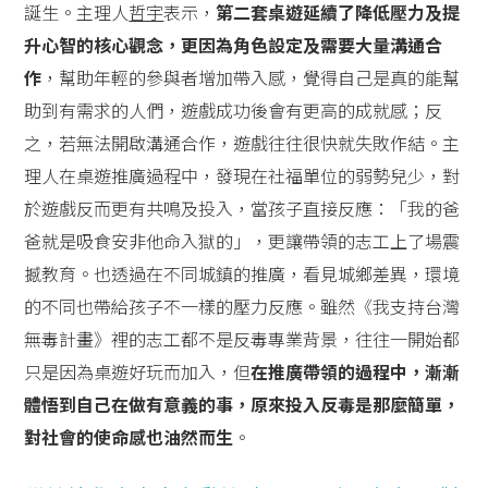
誕生。主理人
哲宇
表示，
第二套桌遊延續了降低壓力及提
升心智的核心觀念，更因為角色設定及需要大量溝通合
作
，幫助年輕的參與者增加帶入感，覺得自己是真的能幫
助到有需求的人們，遊戲成功後會有更高的成就感；反
之，若無法開啟溝通合作，遊戲往往很快就失敗作結。主
理人在桌遊推廣過程中，發現在社福單位的弱勢兒少，對
於遊戲反而更有共鳴及投入，當孩子直接反應：「我的爸
爸就是吸食安非他命入獄的」，更讓帶領的志工上了場震
撼教育。也透過在不同城鎮的推廣，看見城鄉差異，環境
的不同也帶給孩子不一樣的壓力反應。雖然《我支持台灣
無毒計畫》裡的志工都不是反毒專業背景，往往一開始都
只是因為桌遊好玩而加入，但
在推廣帶領的過程中，漸漸
體悟到自己在做有意義的事，原來投入反毒是那麼簡單，
對社會的使命感也油然而生
。