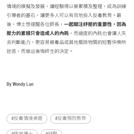
情境的模擬及發展，讓經驗得以被累積及整理，成為訓練
引導者的基石，讓更多人可以有效地投入反毒教育。最
後，博士想提醒各位師長，
一起關注紓壓的重要性，因為
壓力的累積只會造成人的內耗
，而過度的內耗也會讓人失
去判斷能力，更容易被毒品或其他風險物質的短暫快樂所
迷惑，而做出後悔終生的決定。
By Wendy Lan
反毒情境桌遊
反毒預防教育
張誠博士
紓壓