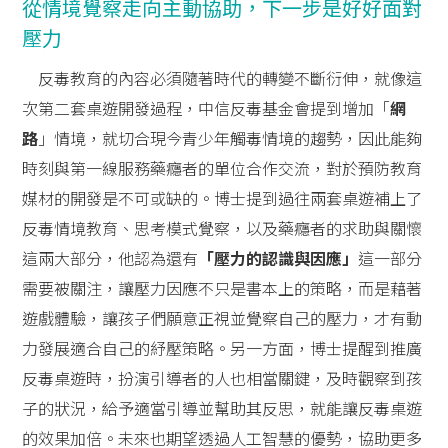
從情境覺察走向主動協助，下一步是好好面對
壓力
反毒教育的內容必須隨著時代的轉變不斷衍伸，就像這
次第二套桌遊開發過程，中信反毒基金會提到增加「
網
路
」情境，就切合現今青少年觸毒情境的趨勢，因此能夠
時刻與第一線服務藥癮者的單位合作交流，對於預防教育
媒材的開發是不可或缺的。博士提到過往兩套桌遊補上了
反毒情境教育、思考模式覺察，以及藥癮者的求助與關懷
這兩大部分，他認為還有
「壓力的認識與因應」
這一部分
需要被關注，讓壓力因應不只是書本上的策略，而是藉著
遊戲體驗，讓孩子們願意正視並覺察自己的壓力，才有動
力發展適合自己的紓壓策略。另一方面，博士提醒到推廣
反毒桌遊時，扮演引導者的人也相當關鍵，及時觀察到孩
子的狀況，給予適當引導並幫助其反思，就能讓反毒桌遊
的效果加倍。未來也期望透過人工智慧的優勢，協助更多