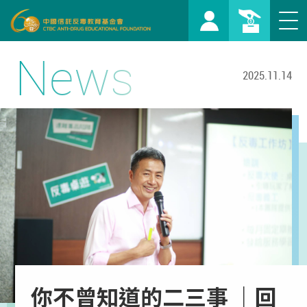
你不曾知道的二三事 ｜回首十年系列報導 ─預防勝於治療，打造反毒情境桌遊-中國信託反毒教育基金會
Togg
navi
News
2025.11.14
你不曾知道的二三事 ｜回